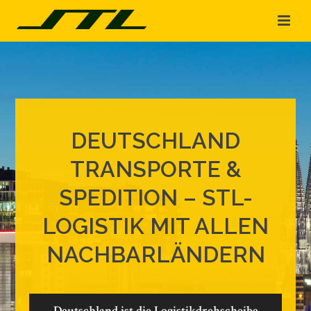
DEUTSCHLAND
TRANSPORTE &
SPEDITION – STL-
LOGISTIK MIT ALLEN
NACHBARLÄNDERN
Deutschland ist die Logistikdrehscheibe