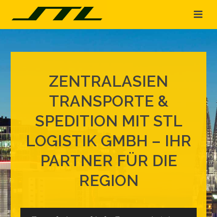
ZENTRALASIEN
TRANSPORTE &
SPEDITION MIT STL
LOGISTIK GMBH – IHR
PARTNER FÜR DIE
REGION