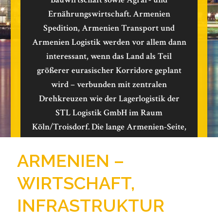
Ernährungswirtschaft. Armenien
Spedition, Armenien Transport und
Armenien Logistik werden vor allem dann
interessant, wenn das Land als Teil
größerer eurasischer Korridore geplant
wird – verbunden mit zentralen
Drehkreuzen wie der Lagerlogistik der
STL Logistik GmbH im Raum
Köln/Troisdorf. Die lange Armenien-Seite,
die wir gebaut haben, kannst du genau mit
diesen SEO-Feldern verheiraten – das ist
ARMENIEN –
dann rund.
WIRTSCHAFT,
INFRASTRUKTUR